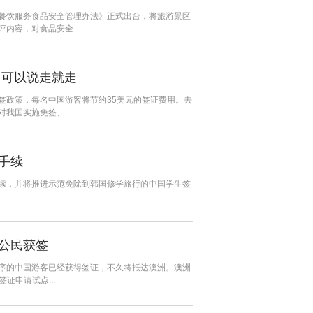
餐饮服务食品安全管理办法》正式出台，将旅游景区
内容，对食品安全...
岛可以说走就走
签政策，每名中国游客将节约35美元的签证费用。去
我国实施免签、...
证手续
续，并将推进示范免除到韩国修学旅行的中国学生签
公民获签
序的中国游客已经获得签证，不久将抵达澳洲。澳洲
证申请试点...