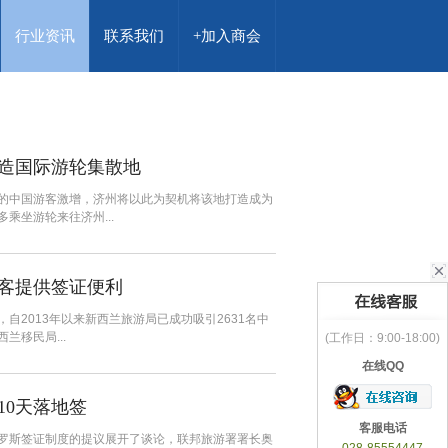
行业资讯
联系我们
+加入商会
造国际游轮集散地
的中国游客激增，济州将以此为契机将该地打造成为
乘坐游轮来往济州...
客提供签证便利
自2013年以来新西兰旅游局已成功吸引2631名中
移民局...
(工作日：9:00-18:00)
在线QQ
10天落地签
客服电话
罗斯签证制度的提议展开了谈论，联邦旅游署署长奥