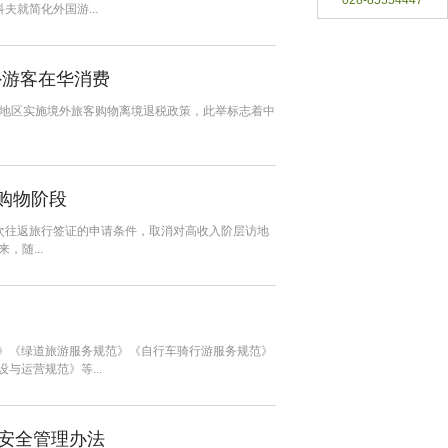
028-85554447
夫就简化外国游...
外游客在华消费
的地区实施境外旅客购物离境退税政策，此举标志着中
购物阶段
年多次往返旅行签证的申请条件，取消对高收入阶层访地
，随...
》《绿道旅游服务规范》《自行车骑行游服务规范》
与运营规范》等...
安全管理办法